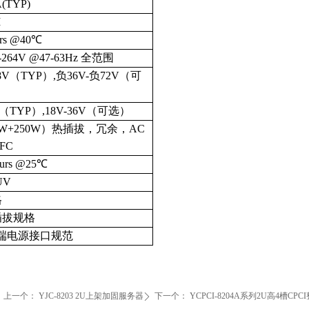
A(TYP)
M
urs @40℃
264V @47-63Hz 全范围
V（TYP）,负36V-负72V（可
（TYP）,18V-36V（可选）
50W+250W）热插拔，冗余，AC
FC
ours @25℃
UV
格
I热插拔规格
PCI前端电源接口规范
上一个：
YJC-8203 2U上架加固服务器
下一个：
YCPCI-8204A系列2U高4槽CPC
ꄲ