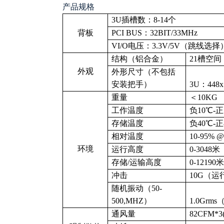
产品规格
3U插槽数：8-14个
背板
PCI BUS：32BIT/33MHz
VI/O电压：3.3V/5V（跳线选择
结构（铝合金）
21槽空间
外观
外形尺寸（不包括
安装把手）
3U：448
重量
＜10KG
工作温度
负10℃-正
存储温度
负40℃-正
相对温度
10-95%
环境
运行高度
0-3048米（
存储/运输高度
0-12190米
冲击
10G（运
随机振动（50-
500,MHZ）
1.0Grm
通风量
82CFM*