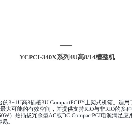
YCPCI-340X系列4U高8/14槽整机
台的
3+1U
高
8
插槽
3U CompactPCI™
上架式机箱。适用
了最大可能的有效空间，并提供支持
RIO
与非
RIO
的多种
50W
）热插拔冗余型
AC
或
DC CompactPCI
电源满足应
容易。