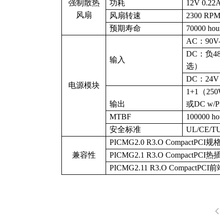
强制散热
功耗
12V 0.22
风扇
风扇转速
2300 RP
预期寿命
70000 ho
AC：90V-
DC：负48
输入
选）
DC：24V
电源模块
1+1（2
输出
或DC w/P
MTBF
100000 h
安全标准
UL/CE/T
PICMG2.0 R3.O CompactPCI规
兼容性
PICMG2.1 R3.O CompactPC
PICMG2.11 R3.O Compact
ꄴ