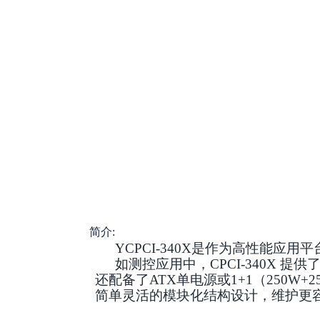
简介
:
YCPCI-340X
是作为高性能应用平
如测控应用中，
CPCI-340X
提供
还配备了
ATX
单电源或
1+1
（
250W+2
简单灵活的模块化结构设计，维护更