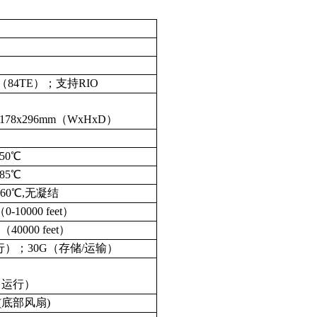
）
（84TE）；支持RIO
x178x296mm（WxHxD）
50℃
85℃
 @60℃,无凝结
0-10000 feet）
（40000 feet）
行）；30G（存储/运输）
s（运行）
3(底部风扇)