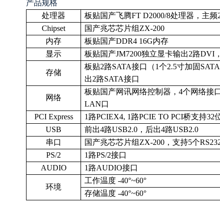
产品规格
处理器
板贴国产
飞腾FT D2000/8处理器，主频2
Chipset
国产兆芯芯片
组ZX-200
内存
板贴国产
DDR4 16G内存
显示
板贴国产
JM7200独立显卡输出2路DVI
板贴2路
SATA接口（1个2.5寸加固SAT
存储
出2路SATA接口
板贴国产网讯
网络控制器，4个网络接口
网络
LAN口
PCI Express
1路PCIEX4, 1路PCIE TO PCI
桥支持
32
USB
前出4路USB2.0，后出4路USB2.0
串口
国产兆芯芯片
组ZX-200，支持5个RS
PS/2
1路PS/2接口
AUDIO
1路AUDIO接口
工作温度 -40°~60°
环境
存储温度 -40°~60°