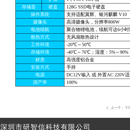
存储器
硬盘
128G SSD电子硬盘
操作系统
支持适配翼辉、银河麒麟 V10
摄像头
高清摄像头，分辨率800W
电池续航
聚合物锂电池，续航可达6小时
散热方式
无风扇散热设计
工作环境
-20℃～50℃
存储环境
-40℃～70℃；湿度：5%～9
材质
高强度铝合金
安装方式
手持
电源
DC12V输入 或 外置AC 220
国产率
100%
上一个：
Y
ꄴ
深圳市研智信科技有限公司