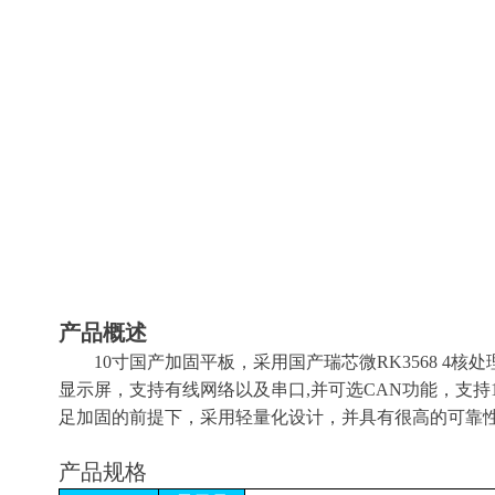
产品概述
1
0
寸国产加固平板
，
采用
国产瑞芯微RK3
5
6
8
4
核处
显示屏，
支持有线网络以及串口,并可
选C
AN
功能
，
支持
足加固的前提下，采用轻量化设计，并具有很高的可靠
产品规格