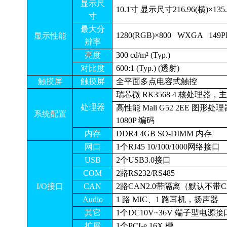
显示尺
10.1寸 显示尺寸216.96(横)×135.
寸
最大分
1280(RGB)×800 WXGA 149P
显示性能
辨率
亮度
300 cd/m² (Typ.)
对比度
600:1 (Typ.) (透射)
触摸屏
触摸屏
全平面多点电容式触控
瑞芯微 RK3568 4 核处理器，主频
处理器
高性能 Mali G52 2EE 图形
系统配置
1080P 编码
内存
DDR4 4GB SO-DIMM 内存
网口
1个RJ45 10/100/1000网络接口
USB
2个USB3.0接口
COM
2路RS232/RS485
I/O接口
CAN
2路CAN2.0带隔离（默认不带C
Audio
1 路 MIC、1 路耳机，扬声器
其它
1个DC10V~36V 端子型电源接
扩展
1个PCI-e 16X 槽