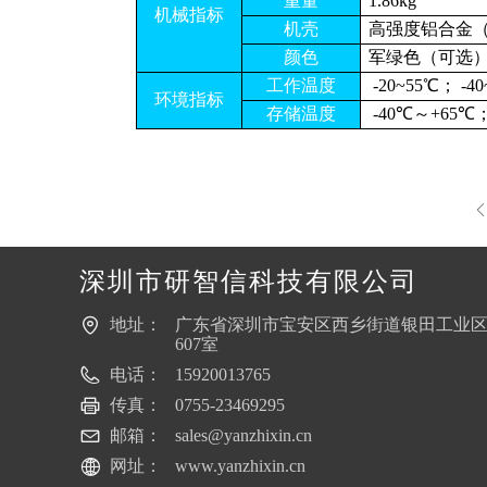
重量
1.86kg
机械指标
机壳
高强度铝合金
颜色
军绿色（可选
工作温度
-20~55℃； -4
环境指标
存储温度
-40℃～+65℃
ꄴ
深圳市研智信科技有限公司
地址：
广东省深圳市宝安区西乡街道银田工业区B
607室
电话：
15920013765
传真：
0755-23469295
邮箱：
sales@yanzhixin.cn
网址：
www.yanzhixin.cn