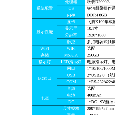
处理器
板载
D2000/8
系统配置
OS
银河麒麟操作
内存
DDR4 8GB
显卡
飞腾X100集成
显示屏
10.1寸
显示性能
分辨率
1920*1080
触控
多点电容式触
WIFI
WIFI
选配
存储
MSATA
256GB
指示灯
LED指示灯
电源指示灯、
网口
1*10/100/10
USB
2*USB2.0 （
I/O端口
COM
1*RS-232/42
音频
选配
电池
400mAh
电源
DC
1*DC 19V
航插
尺寸规格
289*199*27mm