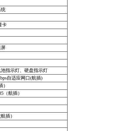
系统
显卡
摸屏
电池指示灯、硬盘指示灯
00Mbps自适应网口(
航插)
航插）
2/485（航插）
(航插）