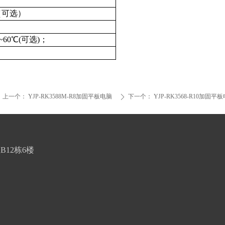
（可选）
）
0~60℃(可选)；
；
上一个：
YJP-RK3588M-R8加固平板电脑
下一个：
YJP-RK3568-R10加固平
ꄲ
12栋6楼