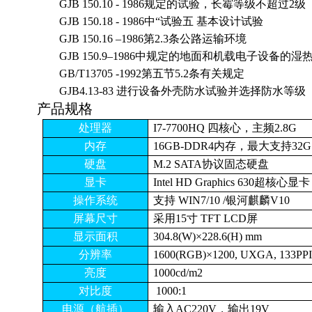
GJB 150.10 - 1986规定的试验，长霉等级不超过2级
GJB 150.18 - 1986中
“
试验五 基本设计试验
GJB 150.16
–
1986第2.3条公路运输环境
GJB 150.9
–
1986中规定的地面和机载电子设备的湿
GB/T13705 -1992
第五节
5.2
条有关规定
GJB4.13-83
进行设备外壳防水试验并选择防水等级
产品规格
处理器
I7-7700HQ 四核心，主频2.8G
内存
16GB-DDR4内存，最大支持32G
硬盘
M.2 SATA协议固态硬盘
显卡
Intel HD Graphics 630
超核心显
卡
操作系统
支持 WIN7/10 /银河麒麟V10
屏幕尺寸
采用15寸 TFT LCD屏
显示面积
304.8(W)×228.6(H) mm
分辨率
1600(RGB)×1200, UXGA, 133PPI
亮度
1000cd/m2
对比度
1000:1
电源（航插）
输入AC220V，输出19V