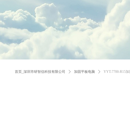
首页_深圳市研智信科技有限公司
ꄲ
加固平板电脑
ꄲ
YYT-7700-R1