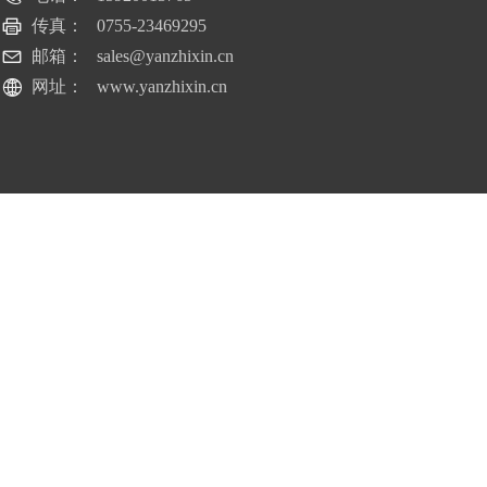
传真：
0755-23469295
邮箱：
sales@yanzhixin.cn
网址：
www.yanzhixin.cn