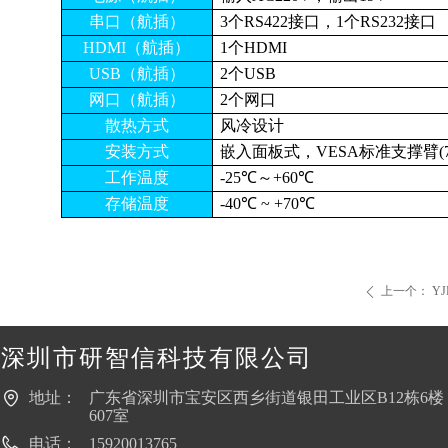
串口（航插）
3个RS422接口，1个RS232接口
HDMI（航插）
1个HDMI
USB（航插）
2个USB
网口（航插）
2个网口
散热方式
风冷设计
安装方式
嵌入面板式，VESA标准支撑臂(75
工作温度
-25℃～+60℃
存储温度
-40℃
~
+70℃
上一个：
Y
ꄴ
深圳市研智信科技有限公司
地址：
广东省深圳市宝安区西乡街道银田工业区B12栋6楼
607室
电话：
15920013765