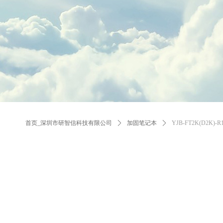
首页_深圳市研智信科技有限公司
ꄲ
加固笔记本
ꄲ
YJB-FT2K(D2K