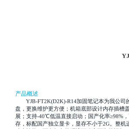
Y
产品
概述
Y
JB-
FT2K(D2K)
-R1
4
加固笔记本为我公司
盘，更换维护更方便；
机箱底部设计内存插槽
展
；
支持
-40
℃
低温直接启动
；
国产化率≥
98%
，
存，
标配国产
独立显卡
，显存不小于2
G
。
整机