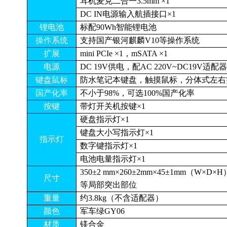
耳机麦克二合一3.5mm ×1
DC IN电源输入航插接口×1
锂电池
标配90Wh智能锂电池
操作系统
支持国产银河麒麟V10等操作系统
扩展
mini PCIe ×1，mSATA ×1
电源
DC 19V供电，配AC 220V~DC19V适配
键盘鼠标
防水笔记本键盘，触摸鼠标，分体式左右
国产化率
不小于98%，可选100%国产化率
按键
带灯开关机按键×1
硬盘指示灯×1
键盘大小写指示灯×1
指示灯
数字键指示灯×1
电池电量指示灯×1
350±2 mm×260±2mm×45±1mm（W×
尺寸
等局部突出部位
重量
约3.8kg（不含适配器）
颜色
军车绿GY06
材质
镁合金