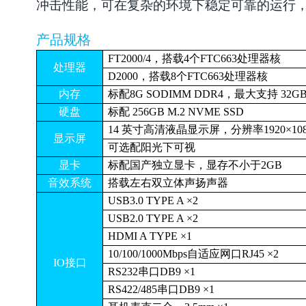
冲击性能，可在复杂的环境下稳定可靠的运行
产品规格
FT2000/4，搭载4个FTC663处理器核
处理器
D2000，搭载8个FTC663处理器核
内存
标配8G SODIMM DDR4，最大支持 32G
硬盘
标配 256GB M.2 NVME SSD
14 英寸高清液晶显示屏，分辨率1920×10
显示屏
可选配阳光下可视
显卡
标配国产独立显卡，显存不小于2GB
音效系统
搭载左右双立体声扬声器
USB3.0 TYPE A ×2
USB2.0 TYPE A ×2
HDMI A TYPE ×1
10/100/1000Mbps自适应网口RJ45 ×2
IO接口
RS232串口DB9 ×1
RS422/485串口DB9 ×1