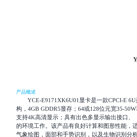
产品
概述
YCE-E9171XK6U01
显卡
是一款CPCI-E 
构，4GB GDDR5显存；64或
128位元宽
35-50
支持4K高清显示；具有出色
多显示
输出接口、
的环境工作。该产品有良好计算和图形性能，
气象绘图，面部和手势识别，以及生物识别分