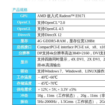
产品规格
GPU
AMD 嵌入式 Radeon™ E9171
OpenCL
支持OpenCL
2.0
TM
OpenGL
支持OpenGL 4.5
DirectX
支持DirectX 12
显存
4G GDDR5-RAM，显
存位宽
128Bit
总线接口
CompactPCI
-E interface PCI-E x4、x8、x1
分辨率
DP支持4k分辨率高达3840×2160，DVI支持1
支持四路同时显示，4X DVI、2X DVI、
显示
持4K高清输出
驱动
支持Windows 7、Windows8、LINUX操
工作温度
﹣40℃~60℃
存储温度
﹣45℃~70℃
供电需求
﹢12V,﹢5V,﹢3.3V ±5%
冲击
10g，11ms（工作状态）、20g，11ms
振动
5Hz-2000Hz，1.5Grms（工作状态）、